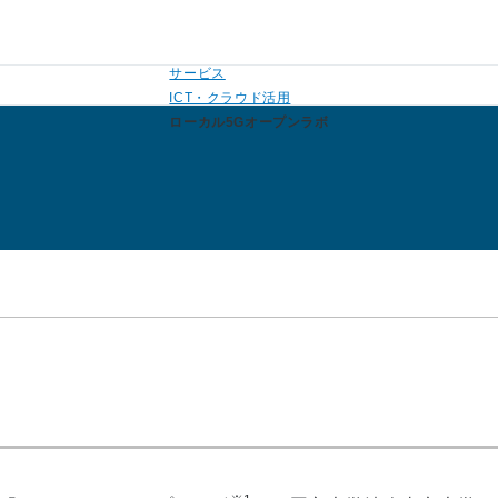
法人のお客さまトップ
サービス
ICT・クラウド活用
ローカル5Gオープンラボ