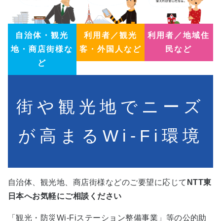
自治体・観光
利用者／観光
利用者／地域住
地・商店街様な
客・外国人など
民など
ど
街や観光地でニーズ
が高まるWi-Fi環境
自治体、観光地、商店街様などのご要望に応じて
NTT東
日本へお気軽にご相談ください
「観光・防災Wi-Fiステーション整備事業」等の公的助