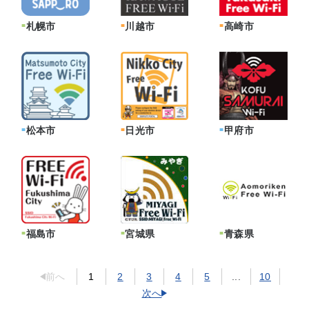
札幌市
川越市
高崎市
松本市
日光市
甲府市
福島市
宮城県
青森県
前へ
1
2
3
4
5
...
10
次へ