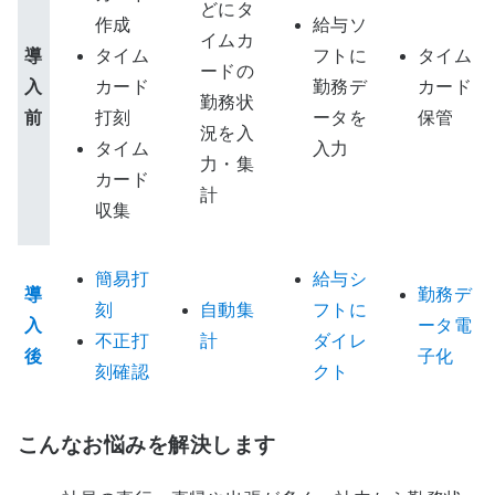
どにタ
作成
給与ソ
イムカ
導
タイム
フトに
タイム
ードの
入
カード
勤務デ
カード
勤務状
前
打刻
ータを
保管
況を入
タイム
入力
力・集
カード
計
収集
簡易打
給与シ
導
勤務デ
刻
自動集
フトに
入
ータ電
不正打
計
ダイレ
後
子化
刻確認
クト
こんなお悩みを解決します