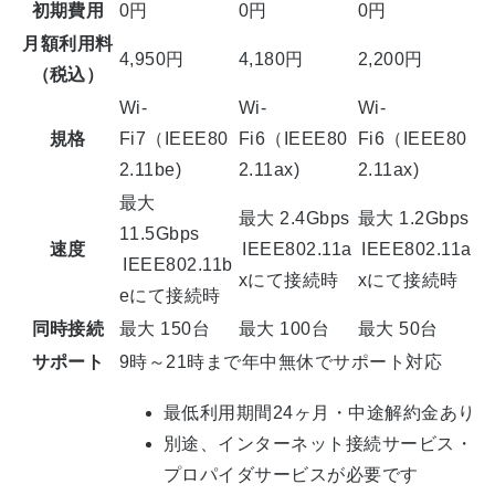
初期費用
0円
0円
0円
月額利用料
4,950円
4,180円
2,200円
（税込）
Wi-
Wi-
Wi-
規格
Fi7（IEEE80
Fi6（IEEE80
Fi6（IEEE80
2.11be)
2.11ax)
2.11ax)
最大
最大 2.4Gbps
最大 1.2Gbps
11.5Gbps
速度
IEEE802.11a
IEEE802.11a
IEEE802.11b
xにて接続時
xにて接続時
eにて接続時
同時接続
最大 150台
最大 100台
最大 50台
サポート
9時～21時まで年中無休でサポート対応
最低利用期間24ヶ月・中途解約金あり
別途、インターネット接続サービス・
プロパイダサービスが必要です