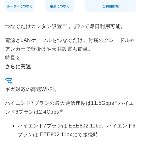
台（税込）
ハイエンド7プランの場合：最低利用期間24ヶ
月、解約金11,000円（税込）
※1
つなぐだけカンタン設置
。届いて即日利用可能。
ご利用には、フレッツ光などのインターネッ
ト接続サービスおよびプロバイダサービスの
電源とLANケーブルをつなぐだけ。付属のクレードルや
ご契約が必要です。
アンカーで壁掛けや天井設置も簡単。
NTT東日本にて設置・設定や配線工事などを
特長 2
行う場合は、別途費用がかかります。
同時接続端末台数は、お客さまのご利用環境
さらに高速
によって変わります。
利用シーン
ギガ対応の高速Wi-Fi。
オフィスでの業務効率化（PC・スマホの快適
※
ハイエンド7プランの最大通信速度は11.5Gbps
ハイエ
利用）
※
ンド6プランは2.4Gbps
店舗での顧客向けフリーWi‑Fi提供
キャッシュレス決済や防犯カメラなどIoT機器
ハイエンド7プランはIEEE802.11be、ハイエンド6
接続
プランはIEEE802.11axにて接続時