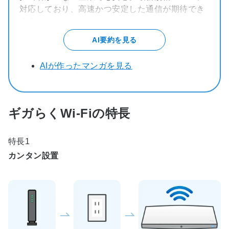
対応しており、高速かつ安定した通信が期待でき
ます。
特長
AI要約を見る
設定済みアクセスポイントを配送、電源とLAN
接続で即利用可能
AIが作ったマンガを見る
VLANによるネットワーク分離で来訪者用
Wi‑Fiも安全
ダッシュボードで接続台数や通信状況を可視化
ギガらくWi-Fiの特長
年中無休の電話サポートでトラブル時も迅速対
応
年最新のWi-Fi7規格に対応し、多台数でも高速
特長1
かつ安定した通信を利用可能(ハイエンド7プラ
カンタン設置
ンのみ)
料金
初期費用不要（工事が必要な場合は別途）
ハイエンド7プランの場合：月額4,950円～／