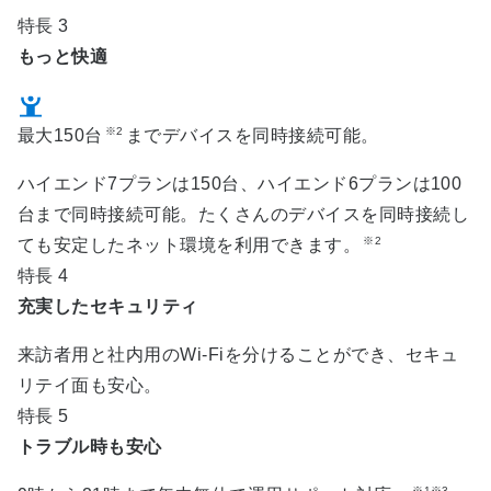
導入時の検討ポイント
特長 3
同時接続台数に応じたプラン選択（～150台）
もっと快適
来訪者用と社内用ネットワークの分離
配線工事やPoE電源が必要な場合は「おまかせ
LAN構築」併用
※2
最大150台
までデバイスを同時接続可能。
中小企業にとって、簡単導入・低コスト・安心サ
ハイエンド7プランは150台、ハイエンド6プランは100
ポートを兼ね備えた「ギガらくWi‑Fi」は、オフィ
台まで同時接続可能。たくさんのデバイスを同時接続し
スや店舗のネットワーク環境を手軽に強化できる
※2
ても安定したネット環境を利用できます。
ソリューションです。
特長 4
充実したセキュリティ
来訪者用と社内用のWi-Fiを分けることができ、セキュ
リテイ面も安心。
特長 5
トラブル時も安心
※1※3