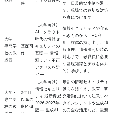
修
す。日常的な事例を通し
て、現場での適切な対策
を身につけます。
【大学向け】
情報セキュリティで守る
AI・クラウド
べきものから、PC利
大学・
時代の情報セ
用、媒体の持ち出し、情
専門学
基礎研
キュリティの
報管理、情報漏えい時の
校の教
修
基礎 ― 情報
対応まで、教職員に必要
職員
漏えい・不正
な基礎知識と実践を体系
アクセスを防
的に学びます。
ぐ ―
【大学向け】
最新の情報セキュリティ
情報セキュリ
動向を踏まえ、教育・研
大学・
2年目
ティ 最新脅威
究活動において注意すべ
専門学
以降の
2026-2027年
きインシデントや生成AI
校の教
継続研
版 ― 生成AI
の安全な活用など、最新