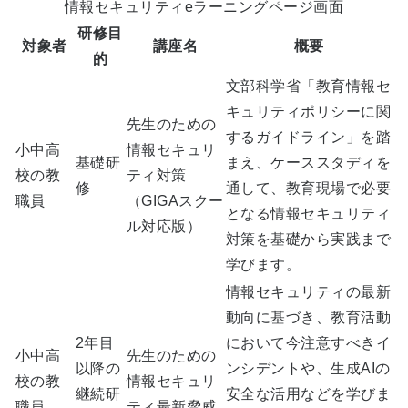
情報セキュリティeラーニングページ画面
研修目
対象者
講座名
概要
的
文部科学省「教育情報セ
キュリティポリシーに関
先生のための
するガイドライン」を踏
小中高
情報セキュリ
基礎研
まえ、ケーススタディを
校の教
ティ対策
修
通して、教育現場で必要
職員
（GIGAスクー
となる情報セキュリティ
ル対応版）
対策を基礎から実践まで
学びます。
情報セキュリティの最新
動向に基づき、教育活動
2年目
において今注意すべきイ
小中高
先生のための
以降の
ンシデントや、生成AIの
校の教
情報セキュリ
継続研
安全な活用などを学びま
職員
ティ最新脅威