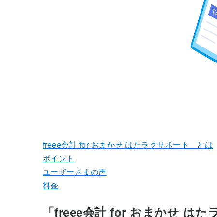
freee会計 for おまかせ はたラクサポート とは
ポイント
ユーザーさまの声
料金
「freee会計 for おまかせ 