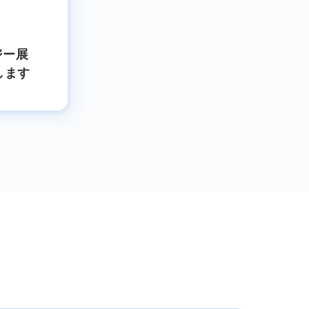
ジー展
展します