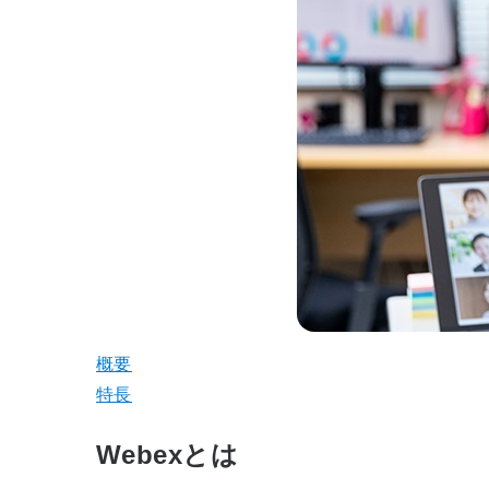
概要
特長
Webexとは