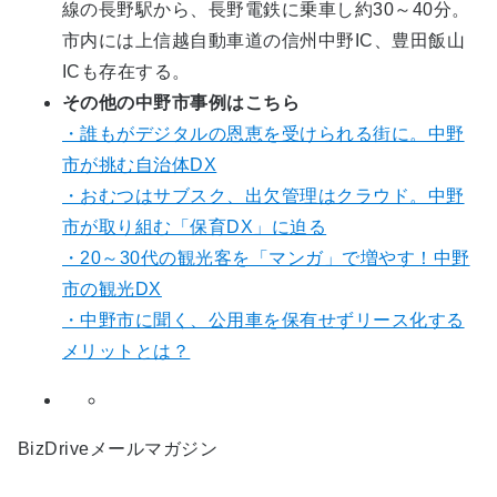
線の長野駅から、長野電鉄に乗車し約30～40分。
市内には上信越自動車道の信州中野IC、豊田飯山
ICも存在する。
その他の中野市事例はこちら
・誰もがデジタルの恩恵を受けられる街に。中野
市が挑む自治体DX
・おむつはサブスク、出欠管理はクラウド。中野
市が取り組む「保育DX」に迫る
・20～30代の観光客を「マンガ」で増やす！中野
市の観光DX
・中野市に聞く、公用車を保有せずリース化する
メリットとは？
BizDriveメールマガジン