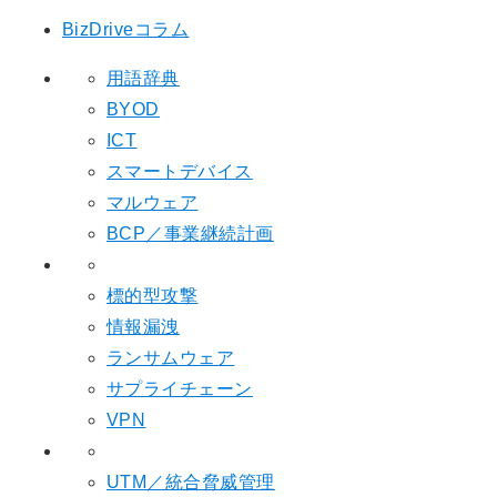
BizDriveコラム
用語辞典
BYOD
ICT
スマートデバイス
マルウェア
BCP／事業継続計画
標的型攻撃
情報漏洩
ランサムウェア
サプライチェーン
VPN
UTM／統合脅威管理