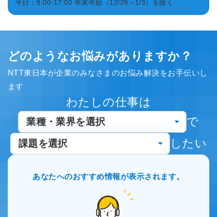
平日：9:00-17:00
年末年始（12/29～1/3）を除く
どのようなお悩みがありますか？
NTT東日本が企業のみなさまのお悩み解決をお手伝いし
ます
わたしの仕事は
で
したい
あなたへのおすすめ情報が表示されます。