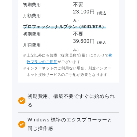
不要
初期費用
23,100円
（税込
月額費用
み）
プロフェッショナルプラン（50ID/5TB）
不要
初期費用
39,600円
（税込
月額費用
み）
上記以外にも規模（従業員数/容量）に合わせて
複
数プランのご用意
がございます
インターネットのご利用ない場合、別途インター
ネット接続サービスのご手配が必要となります
初期費用、構築不要ですぐに始められ
る
Windows 標準のエクスプローラーと
同じ操作感