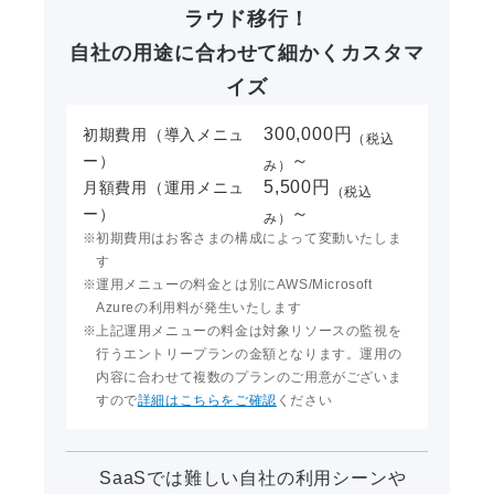
ラウド移行！
自社の用途に合わせて細かくカスタマ
イズ
300,000円
初期費用
（導入メニュ
（税込
～
ー）
み）
5,500円
月額費用
（運用メニュ
（税込
～
ー）
み）
初期費用はお客さまの構成によって変動いたしま
す
運用メニューの料金とは別にAWS/Microsoft
Azureの利用料が発生いたします
上記運用メニューの料金は対象リソースの監視を
行うエントリープランの金額となります。運用の
内容に合わせて複数のプランのご用意がございま
すので
詳細はこちらをご確認
ください
SaaSでは難しい自社の利用シーンや