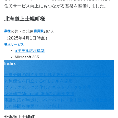
住民サービス向上にもつながる基盤を整備しました。
北海道上士幌町様
公共・自治体
267人
業種
職員数
（2025年4月1日時点）
導入サービス
α'モデル環境構築
Microsoft 365
Index
三層分離の制約を乗り越え攻めのDXへ！セキュリティ
と利便性を両立するα'モデルを採用
ブラックボックス化したネットワークを整理。ハンズオ
ン研修でMicrosoft 365の定着を支援
電話対応が半減し、ペーパーレス化も進展。今後は創出
した時間を住民サービス向上へ
北海道上士幌町