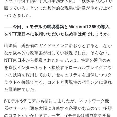
トップ特例申請の手入力業務が大変」「検診票の入力で
困っている」といった具体的な現場の課題が浮かび上が
ってきました。
――今回、α'モデルの環境構築とMicrosoft 365の導入
をNTT東日本に依頼いただいた決め手は何でしょうか。
山﨑氏：総務省のガイドラインに沿おうとすると、なか
なか抜本的な改革案が出にくい状況でした。そんな中、
NTT東日本から提案されたα'モデルは、特定の通信のみ
を直接インターネットへ接続するローカルブレイクアウ
トの技術を採用しており、セキュリティを担保しつつク
ラウドへ接続できる、コストと実現性のバランスに優れ
た最適解でした。
βモデルやβ'モデルも検討しましたが、ネットワーク機
器やサーバー類を大幅に改修する必要があるので、多額
のコストがかかります。一方、α'モデルは構成変更を最