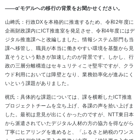
――α'モデルへの移行の背景をお聞かせください。
山﨑氏：行政DXを本格的に推進するため、令和2年度に
企画財政課内にICT推進室を発足させ、令和4年度にはデ
ジタル推進課へと改編しました。情報システム部門も当
課へ移管し、職員が本当に働きやすい環境を基盤から見
直そうという動きが加速したのが背景です。しかし、行
政の三層分離構造はセキュリティこそ堅牢ですが、クラ
ウド利用においては障壁となり、業務効率化が進みにく
いという課題がありました。
梶氏：具体的な課題については、課を横断したICT推進
プロジェクトチームを立ち上げ、各課の声を拾い上げま
した。最初は意見が出にくかったのですが、NTT東日本
から派遣されていたデジタル人材の方の協力を得ながら
丁寧にヒアリングを進めると、「ふるさと納税のワンス