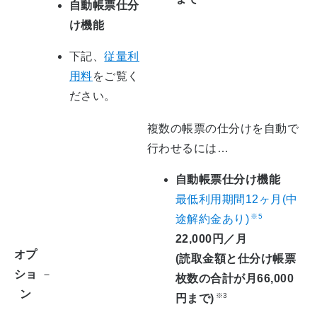
自動帳票仕分
け機能
下記、
従量利
用料
をご覧く
ださい。
複数の帳票の仕分けを自動で
行わせるには…
自動帳票仕分け機能
最低利用期間12ヶ月(中
※5
途解約金あり)
22,000円／月
オプ
(読取金額と仕分け帳票
ショ
－
枚数の合計が月66,000
ン
※3
円まで)