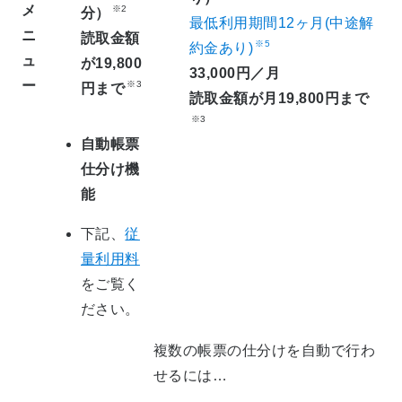
メ
※2
分）
最低利用期間12ヶ月(中途解
ニ
読取金額
※5
約金あり)
ュ
が19,800
33,000円／月
ー
※3
円まで
読取金額が月19,800円まで
※3
自動帳票
仕分け機
能
下記、
従
量利用料
をご覧く
ださい。
複数の帳票の仕分けを自動で行わ
せるには…