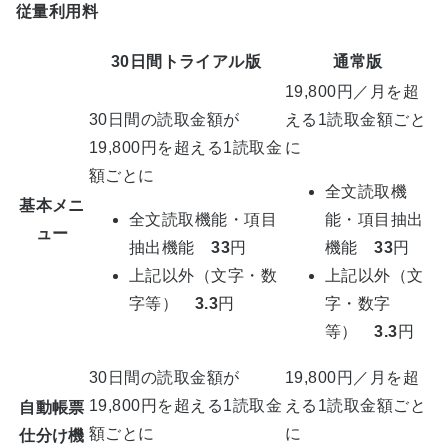
従量利用料
30日間トライアル版
通常版
19,800円／月を超
30日間の読取金額が
える1読取金額ごと
19,800円を超える1読取金
に
額ごとに
全文読取機
基本メニ
全文読取機能・項目
能・項目抽出
ュー
抽出機能
33
円
機能
33
円
上記以外（文字・数
上記以外（文
字等）
3.3
円
字・数字
等）
3.3
円
30日間の読取金額が
19,800円／月を超
19,800円を超える1読取金
える1読取金額ごと
自動帳票
額ごとに
に
仕分け機