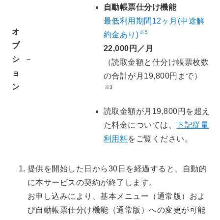
自動帳票仕分け機能
最低利用期間12ヶ月(中途解
オ
※5
約金あり)
プ
22,000円／月
シ
－
（読取金額と仕分け帳票枚数
ョ
の合計が月19,800円まで）
ン
※3
読取金額が月19,800円を超え
た料金については、
下記従量
利用料
をご覧ください。
提供を開始した日から30日を経過すると、自動的
に本サービスの契約が終了します。
お申し込みにより、基本メニュー（通常版）およ
び自動帳票仕分け機能（通常版）への変更が可能