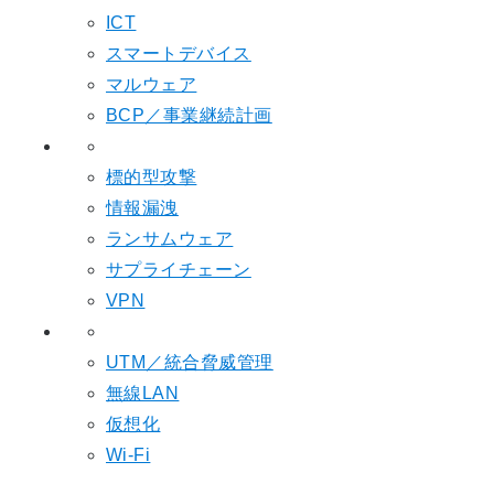
ICT
スマートデバイス
マルウェア
BCP／事業継続計画
標的型攻撃
情報漏洩
ランサムウェア
サプライチェーン
VPN
UTM／統合脅威管理
無線LAN
仮想化
Wi-Fi