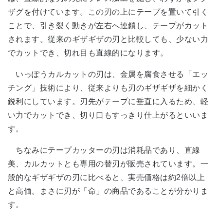
ザグを付けています。この刃の上にテープを置いて引く
ことで、引き裂く動きが左右へ連鎖し、テープがカット
されます。従来のギザギザの刃と比較しても、少ない力
でカットでき、切れ目も直線的になります。
いっぽうカルカットの刃は、金属を腐食させる「エッ
チング」技術により、従来よりも刃のギザギザを細かく
鋭利にしています。刃先がテープに垂直に入るため、軽
い力でカットでき、切り口もすっきり仕上がるといいま
す。
ちなみにテープカッターの刃は消耗品であり、直線
美、カルカットとも専用の替刃が販売されています。一
般的なギザギザの刃に比べると、実売価格は約2倍以上
と高価。まさに刃が「命」の商品であることが分かりま
す。