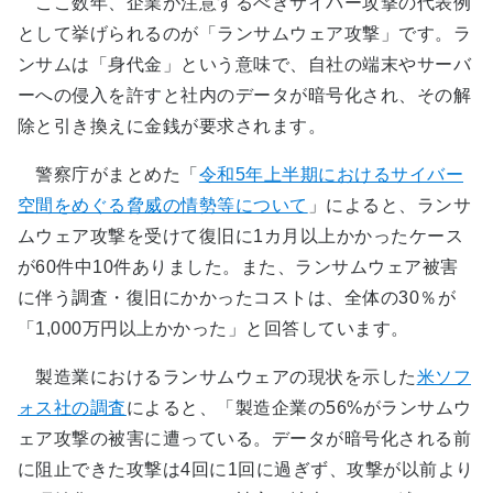
ここ数年、企業が注意するべきサイバー攻撃の代表例
として挙げられるのが「ランサムウェア攻撃」です。ラ
ンサムは「身代金」という意味で、自社の端末やサーバ
ーへの侵入を許すと社内のデータが暗号化され、その解
除と引き換えに金銭が要求されます。
警察庁がまとめた「
令和5年上半期におけるサイバー
空間をめぐる脅威の情勢等について
」によると、ランサ
ムウェア攻撃を受けて復旧に1カ月以上かかったケース
が60件中10件ありました。また、ランサムウェア被害
に伴う調査・復旧にかかったコストは、全体の30％が
「1,000万円以上かかった」と回答しています。
製造業におけるランサムウェアの現状を示した
米ソフ
ォス社の調査
によると、「製造企業の56%がランサムウ
ェア攻撃の被害に遭っている。データが暗号化される前
に阻止できた攻撃は4回に1回に過ぎず、攻撃が以前より