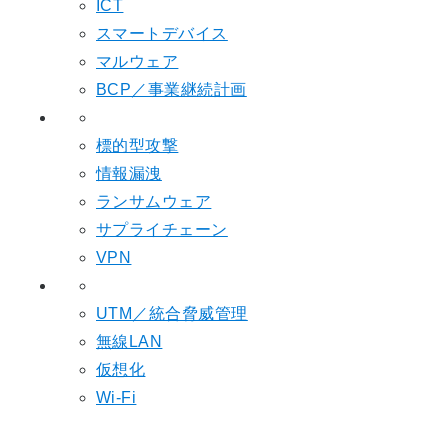
ICT
スマートデバイス
マルウェア
BCP／事業継続計画
標的型攻撃
情報漏洩
ランサムウェア
サプライチェーン
VPN
UTM／統合脅威管理
無線LAN
仮想化
Wi-Fi