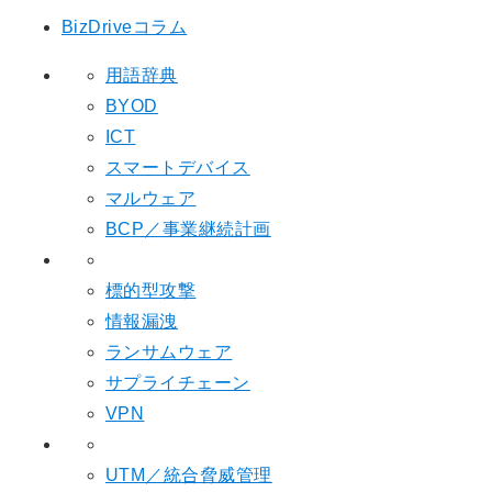
BizDriveコラム
用語辞典
BYOD
ICT
スマートデバイス
マルウェア
BCP／事業継続計画
標的型攻撃
情報漏洩
ランサムウェア
サプライチェーン
VPN
UTM／統合脅威管理