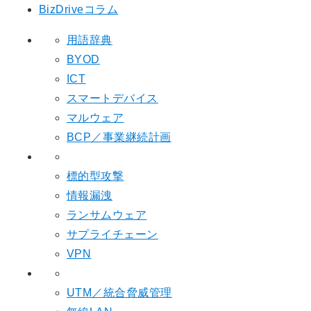
BizDriveコラム
用語辞典
BYOD
ICT
スマートデバイス
マルウェア
BCP／事業継続計画
標的型攻撃
情報漏洩
ランサムウェア
サプライチェーン
VPN
UTM／統合脅威管理