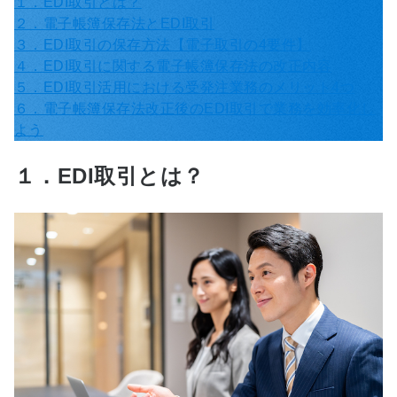
１．EDI取引とは？
２．電子帳簿保存法とEDI取引
３．EDI取引の保存方法【電子取引の4要件】
４．EDI取引に関する電子帳簿保存法の改正内容
５．EDI取引活用における受発注業務のメリット4つ
６．電子帳簿保存法改正後のEDI取引で業務を効率化し
よう
１．EDI取引とは？