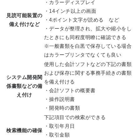
・カラーディスプレイ
・14インチ以上の画面
見読可能装置の
・4ポイント文字が読める など
備え付けなど
・データが整理され、拡大や縮小をし
たときにも同程度明瞭に確認できる
※一般書類を白黒で保存している場合
はカラープリンタでなくても良い
使用した会計ソフトなどの下記の書類
および保存に関する事務手続きの書類
システム開発関
を備え付ける
係書類などの備
・会計ソフトの概要書
え付け
・操作説明書
・開発時の書類
下記項目での検索ができる
・取引年月日
検索機能の確保
・取引金額