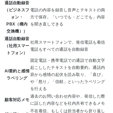
通話自動録音
（ビジネスフ
電話の内容を録音し音声とテキストの両
ォン・
方で保存。「いつでも・どこでも」内容
PBX（構内
を聞き直しできる
交換機））
通話自動録音
社用スマートフォンで、発信電話も着信
（社用スマー
電話もすべての通話を自動録音
トフォン）
固定電話・携帯電話での通話で自動文字
起こししたテキストを自動要約。通話内
AI要約と感情
容から感情の起伏を読み取り、「喜び」
ラベリング
や「怒り」「信頼」といったラベリング
を行える
過去のお問い合わせ内容や、発信した際
顧客対応メモ
に話した内容などを社内共有できるメモ
不在着信、もしくは担当者から折り返し