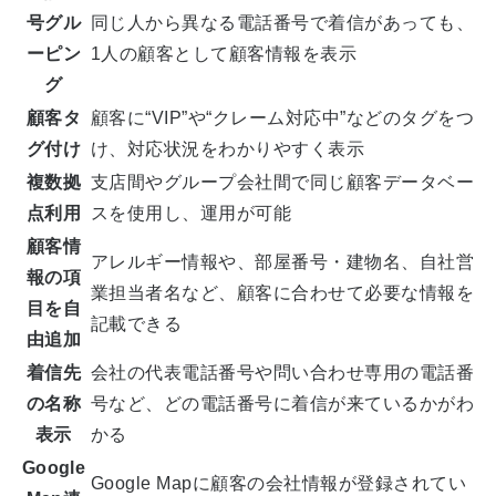
号グル
同じ人から異なる電話番号で着信があっても、
ーピン
1人の顧客として顧客情報を表示
グ
顧客タ
顧客に“VIP”や“クレーム対応中”などのタグをつ
グ付け
け、対応状況をわかりやすく表示
複数拠
支店間やグループ会社間で同じ顧客データベー
点利用
スを使用し、運用が可能
顧客情
アレルギー情報や、部屋番号・建物名、自社営
報の項
業担当者名など、顧客に合わせて必要な情報を
目を自
記載できる
由追加
着信先
会社の代表電話番号や問い合わせ専用の電話番
の名称
号など、どの電話番号に着信が来ているかがわ
表示
かる
Google
Google Mapに顧客の会社情報が登録されてい