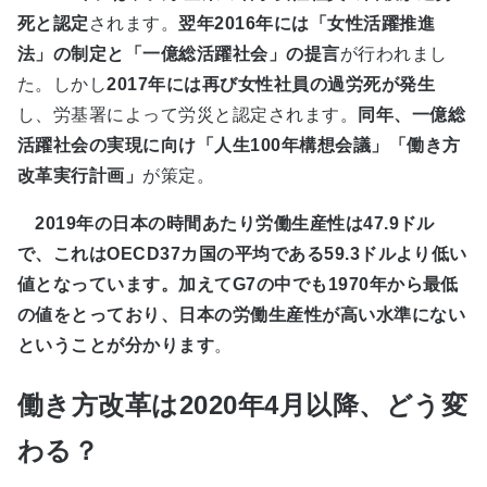
死と認定
されます。
翌年2016年には「女性活躍推進
法」の制定と「一億総活躍社会」の提言
が行われまし
た。しかし
2017年には再び女性社員の過労死が発生
し、労基署によって労災と認定されます。
同年、一億総
活躍社会の実現に向け「人生100年構想会議」「働き方
改革実行計画」
が策定。
2019年の日本の時間あたり労働生産性は47.9ドル
で、これはOECD37カ国の平均である59.3ドルより低い
値となっています。加えてG7の中でも1970年から最低
の値をとっており、日本の労働生産性が高い水準にない
ということが分かります
。
働き方改革は2020年4月以降、どう変
わる？