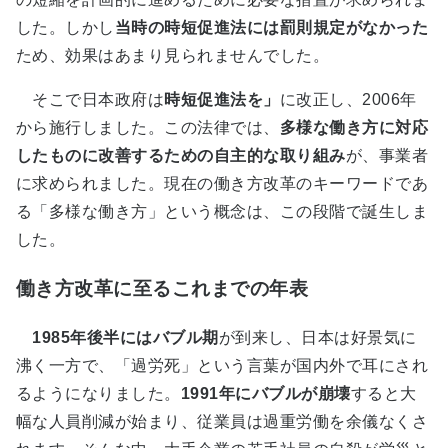
した。しかし
当時の時短促進法には罰則規定がなかった
ため、効果はあまり見られませんでした。
そこで日本政府は
時短促進法を
」
に改正し、2006年
から施行しました。この法律では、
多様な働き方に対応
したものに改善するための自主的な取り組み
が、事業者
に求められました。現在の働き方改革のキーワードであ
る「多様な働き方」という概念は、この段階で誕生しま
した。
働き方改革に至るこれまでの年表
1985年後半にはバブル期
が到来し、日本は好景気に
沸く一方で、「過労死」という言葉が国内外で耳にされ
るようになりました。
1991年にバブルが崩壊
すると大
幅な人員削減が始まり、従業員は過重労働を余儀なくさ