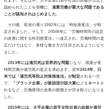
れます。そんな中、大手企業の若手社員の自殺が労災と
認められたことを契機に、
過重労働が重大な問題である
ことが認知されはじめました
。
その後、前述の通り1992年には「時短推進法」が制
定されました。そして、20006年に「労働時間等の設定
の改善に関する特別措置法」へ改正され、労働時間の是
正だけではなく、多様な働き方が注目されるようになり
ました。
2013年には過労死は世界的な問題
になり、国連が長
時間労働や過労死の是正を求めます。翌年
2014年、日
本では「過労死等防止対策推進法」が制定
される一方
で、
「ブラック企業」が新語流行語大賞にノミネート
さ
れるなど、労働環境の改善の困難さが浮き彫りになりま
した。
2015年には、大手企業の若手女性社員の自殺が過労