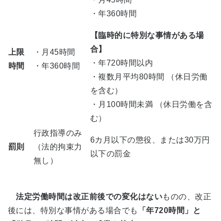
・年360時間
【臨時的に特別な事情がある場
合】
上限
・月45時間
・年720時間以内
時間
・年360時間
・複数月平均80時間 （休日労働
を含む）
・月100時間未満 （休日労働を含
む）
行政指導のみ
6カ月以下の懲役、または30万円
罰則
（法的拘束力
以下の罰金
無し）
法定労働時間は改正前後での変化はない
ものの、改正
後には、特別な事情がある場合でも
「年720時間」と