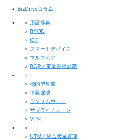
BizDriveコラム
用語辞典
BYOD
ICT
スマートデバイス
マルウェア
BCP／事業継続計画
標的型攻撃
情報漏洩
ランサムウェア
サプライチェーン
VPN
UTM／統合脅威管理