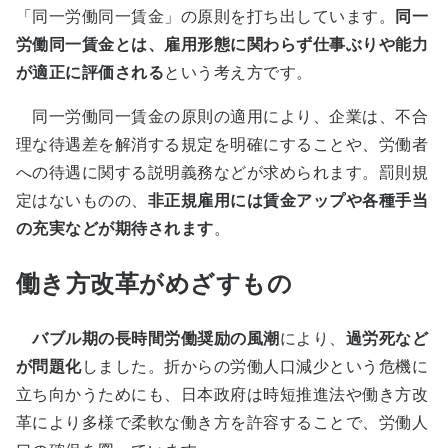
「同一労働同一賃金」の原則を打ち出しています。
同一
労働同一賃金とは、雇用形態に関わらず仕事ぶりや能力
が適正に評価される
という考え方です。
同一労働同一賃金の原則の適用により、企業は、不合
理な待遇差を解消する規定を明確にすることや、労働者
への待遇に関する説明義務などが求められます。罰則規
定はないものの、
非正規雇用には賃金アップや各種手当
の充実などが期待されます
。
働き方改革がめざすもの
バブル期の長時間労働奨励の風潮
により、
過労死など
が問題化
しました。折からの労働人口減少という危機に
立ち向かうためにも、日本政府は時短推進法や働き方改
革により多様で柔軟な働き方を許容することで、労働人