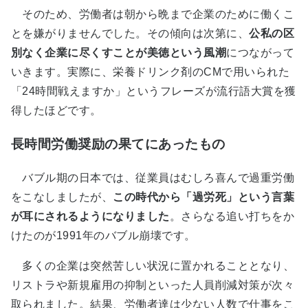
そのため、労働者は朝から晩まで企業のために働くこ
とを嫌がりませんでした。その傾向は次第に、
公私の区
別なく企業に尽くすことが美徳という風潮
につながって
いきます。実際に、栄養ドリンク剤のCMで用いられた
「24時間戦えますか」というフレーズが流行語大賞を獲
得したほどです。
長時間労働奨励の果てにあったもの
バブル期の日本では、従業員はむしろ喜んで過重労働
をこなしましたが、
この時代から「過労死」という言葉
が耳にされるようになりました
。さらなる追い打ちをか
けたのが1991年のバブル崩壊です。
多くの企業は突然苦しい状況に置かれることとなり、
リストラや新規雇用の抑制といった人員削減対策が次々
取られました。結果、労働者達は少ない人数で仕事をこ