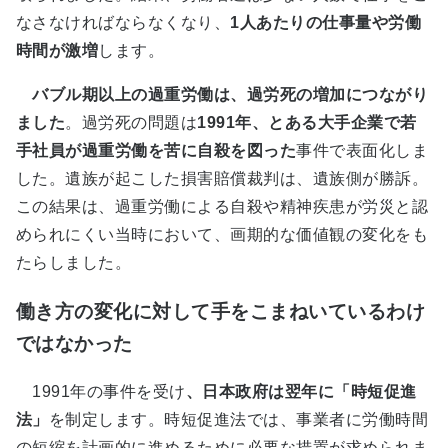
なさなければならなくなり、
1人あたりの仕事量や労働
時間が激増
します。
バブル期以上の過重労働は、過労死の増加につながり
ました
。過労死の問題は
1991年、とある大手企業で若
手社員が過重労働を苦に自殺を図った
事件で表面化しま
した。遺族が起こした損害賠償裁判は、遺族側が勝訴。
この結果は、過重労働による自殺や精神疾患が労災と認
められにくい当時において、画期的な価値観の変化をも
たらしました。
働き方の変化に対して手をこまねいているわけ
ではなかった
1991年の事件を受け
、日本政府は翌年に「時短促進
法」
を制定します。時短促進法では、事業者に労働時間
の短縮を計画的に進めるために必要な措置が求められま