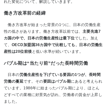
れた変化について、解説していきます。
働き方改革前の経緯
働き方改革が始まった背景の1つに、日本の労働生産
性の低さがあります。働き方改革以前では、
主要先進7
カ国の中で、日本の労働生産性は最下位
でした。加え
て、
OECD加盟国36カ国中で比較しても、日本の労働生
産性は20位前後
と低い水準が続いています。
バブル期は“当たり前”だった長時間労働
日本の
労働生産性を下げている要因の1つが、長時間
労働の蔓延
です。その
要因はバブル期
にあると考えられ
ています。1986年に始まったバブル期により、ほとん
どすべての業種に好景気が訪れ、労働者の賃金が上昇し
ました。