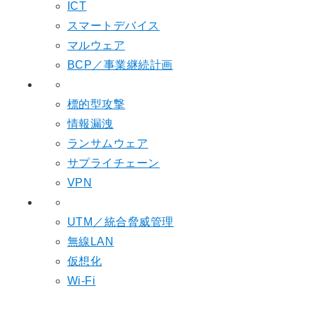
ICT
スマートデバイス
マルウェア
BCP／事業継続計画
標的型攻撃
情報漏洩
ランサムウェア
サプライチェーン
VPN
UTM／統合脅威管理
無線LAN
仮想化
Wi-Fi