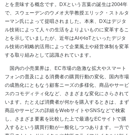
とを意味する概念です。DXという言葉の誕生は2004年
で、スウェーデンのウメオ大学教授エリック・ストルタ
ーマン氏によって提唱されました。本来、DXはデジタ
ル技術によって人々の生活をよりよいものに変革するこ
とを示していましたが、近年はAIやIoTといったデジタ
ル技術の戦略的活用によって企業風土や経営体制を変革
する取り組みとして認識されています。
国内の小売業界は、EC市場の急激な拡大やスマート
フォンの普及による消費者の購買行動の変化、国内市場
の成熟化にともなう顧客ニーズの多様化、商品やサービ
スのコモディティ化など、さまざまな変化にさらされて
います。たとえば消費者が何かを購入するときは、まず
商品やサービスの詳細をWebサイトやSNSなどで検索
し、さまざま要素を比較した上で最適なECサイトで購
入するという購買行動が一般化しつつあります。一方で