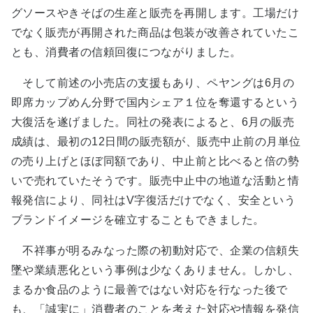
グソースやきそばの生産と販売を再開します。工場だけ
でなく販売が再開された商品は包装が改善されていたこ
とも、消費者の信頼回復につながりました。
そして前述の小売店の支援もあり、ペヤングは6月の
即席カップめん分野で国内シェア１位を奪還するという
大復活を遂げました。同社の発表によると、6月の販売
成績は、最初の12日間の販売額が、販売中止前の月単位
の売り上げとほぼ同額であり、中止前と比べると倍の勢
いで売れていたそうです。販売中止中の地道な活動と情
報発信により、同社はV字復活だけでなく、安全という
ブランドイメージを確立することもできました。
不祥事が明るみなった際の初動対応で、企業の信頼失
墜や業績悪化という事例は少なくありません。しかし、
まるか食品のように最善ではない対応を行なった後で
も、「誠実に」消費者のことを考えた対応や情報を発信