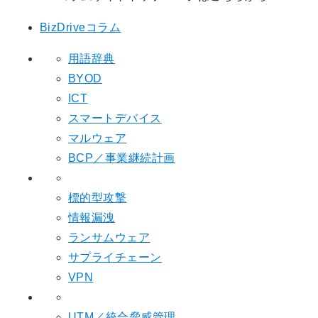
BizDriveコラム
用語辞典
BYOD
ICT
スマートデバイス
マルウェア
BCP／事業継続計画
標的型攻撃
情報漏洩
ランサムウェア
サプライチェーン
VPN
UTM／統合脅威管理