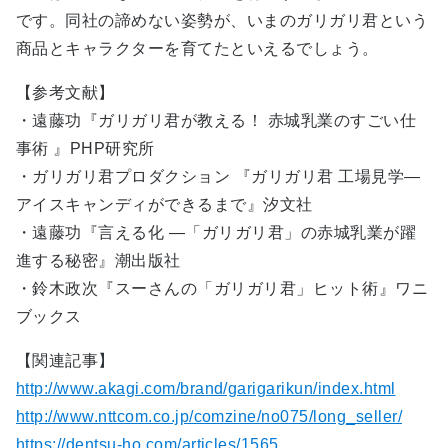
です。同社の諦めない姿勢が、いまのガリガリ君という
商品とキャラクターを育てたといえるでしょう。
【参考文献】
・遠藤功『ガリガリ君が教える！ 赤城乳業のすごい仕
事術 』PHP研究所
・ガリガリ君プロダクション 『ガリガリ君 工場見学―
アイスキャンディができるまで』汐文社
・遠藤功『言える化 ―「ガリガリ君」の赤城乳業が躍
進する秘密』潮出版社
・鈴木政次『スーさんの「ガリガリ君」ヒット術』ワニ
ブックス
【関連記事】
http://www.akagi.com/brand/garigarikun/index.html
http://www.nttcom.co.jp/comzine/no075/long_seller/
https://dentsu-ho.com/articles/1565