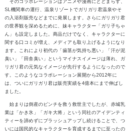
そのコラボレーションはアニメや漫画にとどまらず、
SL機関車の運行、温泉リゾートでガリガリ君温泉やそ
の入浴剤販売などまでに発展します。さらにガリガリ君
の世界観を深めるために、妹キャラクター「ガリ子ちゃ
ん」も設定しました。商品だけでなく、キャラクターに
関する口コミが増え、メディアも取り上げるようになり
ます。これにより初代の「歯茎が気持ち悪い」「汗が泥
臭い」「田舎臭い」というマイナスイメージは薄れ、ガ
リガリ君の元気なイメージが先行するようになったので
す。このようなコラボレーション展開から2012年に
は、ついにガリガリ君は販売実績を4億本にまで伸ばし
ました。
始まりは倒産のピンチを救う救世主でしたが、赤城乳
業は「かき氷」「ガキ大将」という同社のアイデンティ
ティーを諦めずにブラッシュアップし続けることで、つ
いには国民的なキャラクターを育成するまでに至ったの