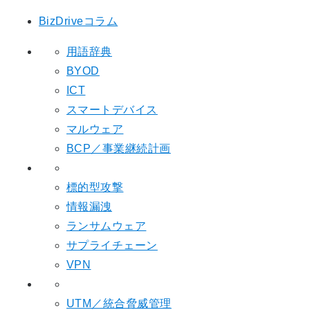
BizDriveコラム
用語辞典
BYOD
ICT
スマートデバイス
マルウェア
BCP／事業継続計画
標的型攻撃
情報漏洩
ランサムウェア
サプライチェーン
VPN
UTM／統合脅威管理