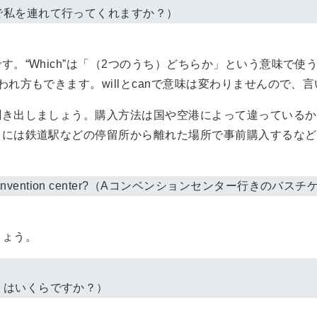
で私を連れて行ってくれますか？）
。“Which”は「（2つのうち）どちらか」という意味で使
れ方もできます。willとcanで意味は変わりませんので、
き出しましょう。購入方法は国や空港によって違っているか
らには鉄道駅などの停留所から離れた場所で事前購入するなど
ticket to A convention center?（Aコンベンションセンタ
しょう。
トはいくらですか？）