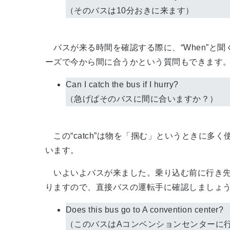
（そのバスは10分おきに来ます）
バスが来る時間を確認する際に、“When”と
ーズで今から間に合うかという質問もできます
Can I catch the bus if I hurry?
（急げばそのバスに間に合いますか？）
この“catch”は物を「掴む」というときに
います。
いよいよバスが来ました。乗り込む前に行き先
りますので、直接バスの運転手に確認しましょう
Does this bus go to A convention center?
（このバスはAコンベンションセンターに