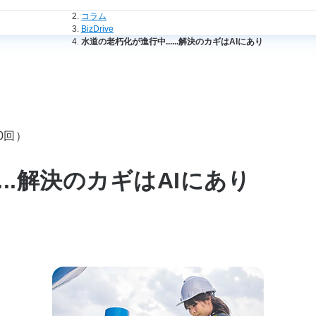
法人のお客さまトップ
コラム
BizDrive
水道の老朽化が進行中......解決のカギはAIにあり
0回）
...解決のカギはAIにあり