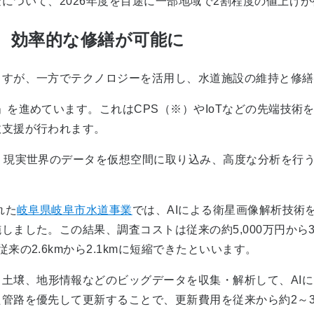
について、2026年度を目途に一部地域で2割程度の値上げ
、効率的な修繕が可能に
すが、一方でテクノロジーを活用し、水道施設の維持と修繕
を進めています。これはCPS
（※）
やIoTなどの先端技
政支援が行われます。
。現実世界のデータを仮想空間に取り込み、高度な分析を行
れた
岐阜県岐阜市水道事業
では、AIによる衛星画像解析技術
ました。この結果、調査コストは従来の約5,000万円から30
の2.6kmから2.1kmに短縮できたといいます。
土壌、地形情報などのビッグデータを収集・解析して、AI
管路を優先して更新することで、更新費用を従来から約2～