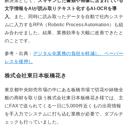
解決策として、
スキャンした書類や画像に含まれている
文字情報をAIが読み取りテキスト化するAI-OCRを導
入
。また、同時に読み取ったデータを自動で社内システ
ムに入力するRPA（Robotic Process Automation）も組
み合わせました。結果、業務効率を大幅に改善できたと
のことです。
参考・出典：
デジタル化業務の負担を軽減し、ペーパー
レスを後押し
株式会社東日本板橋花き
東京都中央卸売市場の中にある板橋市場で切花や鉢物全
般の商材を取り扱う株式会社東日本板橋花き様では、主
に
FAX
で送られてくる一日に
5,000
件近くもの出荷情報
を手入力でシステムに打ち込む業務が必要で、ダブルチ
ェックも行っていました。