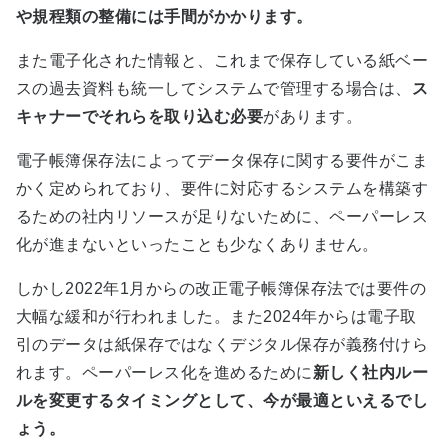
や規程類の整備には手間がかかります
。
また電子化された情報と、これまで保存している紙ベー
スの過去資料も統一してシステムで管理する場合は、
ス
キャナーでそれらを取り込む必要
があります。
電子帳簿保存法によってデータ保存に関する要件がこま
かく定められており、要件に対応するシステムを構築す
るための社内リソースが足りないために、ペーパーレス
化が進まないといったことも少なくありません。
しかし
2022
年
1
月からの改正電子帳簿保存法では要件の
大幅な緩和が行われました。また
2024
年からは電子取
引のデータは紙保存ではなくデジタル保存が義務付けら
れます。ペーパーレス化を進めるために
新しく社内ルー
ルを変更するタイミングとして、今が最適といえるでし
ょう
。