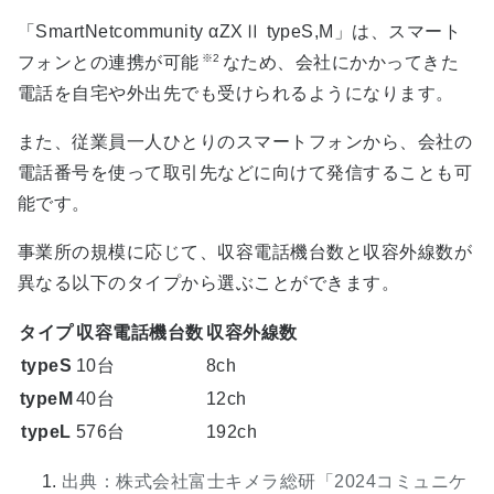
「SmartNetcommunity αZXⅡ typeS,M」は、スマート
※2
フォンとの連携が可能
なため、会社にかかってきた
電話を自宅や外出先でも受けられるようになります。
また、従業員一人ひとりのスマートフォンから、会社の
電話番号を使って取引先などに向けて発信することも可
能です。
事業所の規模に応じて、収容電話機台数と収容外線数が
異なる以下のタイプから選ぶことができます。
タイプ
収容電話機台数
収容外線数
typeS
10台
8ch
typeM
40台
12ch
typeL
576台
192ch
出典：株式会社富士キメラ総研「2024コミュニケ