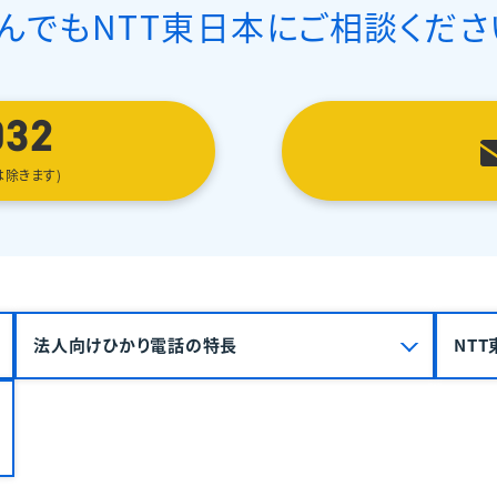
んでも
NTT東日本にご相談くださ
032
は除きます)
法人向けひかり電話の特長
NT