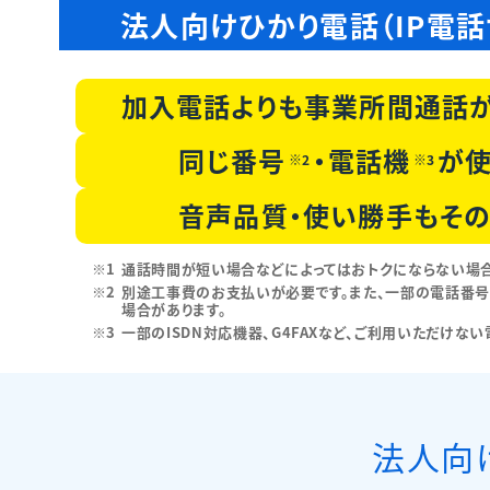
法人向けひかり電話（IP電話
加入電話よりも
事業所間通話
同じ番号
・
電話機
が
使
※2
※3
音声品質・
使い勝手も
その
※1
通話時間が短い場合などによってはおトクにならない場合
※2
別途工事費のお支払いが必要です。また、一部の電話番
場合があります。
※3
一部のISDN対応機器、G4FAXなど、ご利用いただけな
法人向