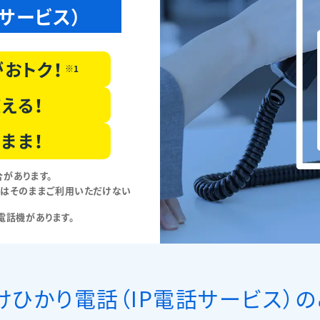
サービス）
が
おトク！
※1
える！
まま！
があります。
号はそのままご利用いただけない
い電話機があります。
けひかり電話（IP電話サービス）の