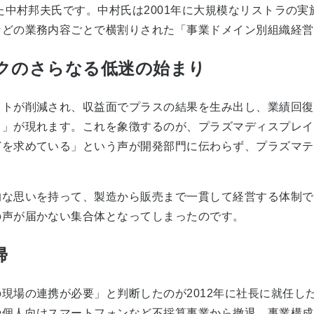
た中村邦夫氏です。中村氏は2001年に大規模なリストラの
などの業務内容ごとで横割りされた「事業ドメイン別組織経営
クのさらなる低迷の始まり
トが削減され、収益面でプラスの結果を生み出し、業績回復
ト」が現れます。これを象徴するのが、プラズマディスプレイ
どを求めている」という声が開発部門に伝わらず、プラズマテ
な思いを持って、製造から販売まで一貫して経営する体制で
の声が届かない集合体となってしまったのです。
帰
場の連携が必要」と判断したのが2012年に社長に就任した津
個人向けスマートフォンなど不採算事業から撤退。事業構成の