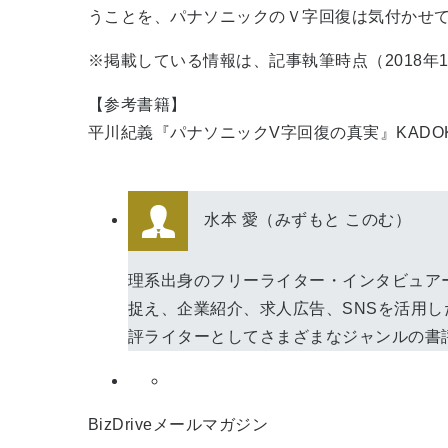
うことを、パナソニックのＶ字回復は気付かせ
※掲載している情報は、記事執筆時点（2018年
【参考書籍】
平川紀義『パナソニックV字回復の真実』KADOK
水本 愛（みずもと このむ）
理系出身のフリーライター・インタビュア
捉え、企業紹介、求人広告、SNSを活用
評ライターとしてさまざまなジャンルの書
BizDriveメールマガジン