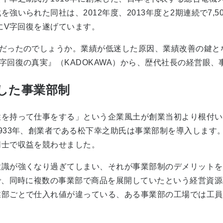
いられた同社は、2012年度、2013年度と2期連続で7,5
にV字回復を遂げています。
だったのでしょうか。業績が低迷した原因、業績改善の鍵と
字回復の真実』（KADOKAWA）から、歴代社長の経営眼
した事業部制
を持って仕事をする」という企業風土が創業当初より根付い
933年、創業者である松下幸之助氏は事業部制を導入します
同士で収益を競わせました。
識が強くなり過ぎてしまい、それが事業部制のデメリットを
で、同時に複数の事業部で商品を展開していたという経営資
業部ごとで仕入れ値が違っている、ある事業部の工場では工員