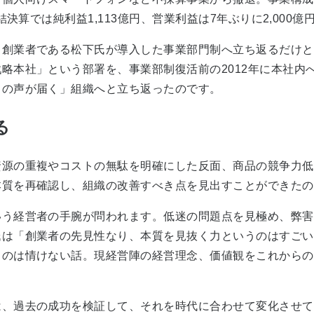
結決算では純利益1,113億円、営業利益は7年ぶりに2,000
創業者である松下氏が導入した事業部門制へ立ち返るだけと
略本社」という部署を、事業部制復活前の2012年に本社内
まの声が届く」組織へと立ち返ったのです。
る
源の重複やコストの無駄を明確にした反面、商品の競争力低
本質を再確認し、組織の改善すべき点を見出すことができたの
う経営者の手腕が問われます。低迷の問題点を見極め、弊害
氏は「創業者の先見性なり、本質を見抜く力というのはすごい
うのは情けない話。現経営陣の経営理念、価値観をこれからの
、過去の成功を検証して、それを時代に合わせて変化させて