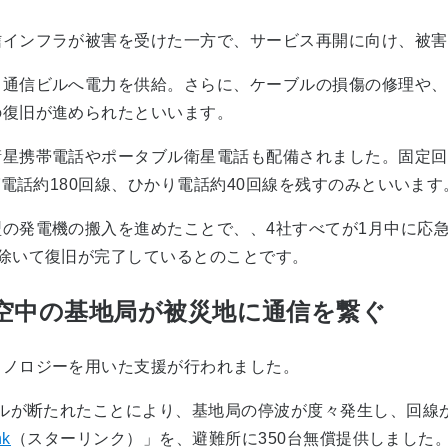
インフラが被害を受けた一方で、サービス再開に向け、被害
通信ビルへ電力を供給。さらに、ケーブルの損傷の修理や、
の復旧が進められたといいます。
星携帯電話やポータブル衛星電話も配備されました。固定回
グ電話約180回線、ひかり電話約40回線を残すのみといいます
の発電機の搬入を進めたことで、、4社すべてが1月中に応
除いて復旧が完了しているとのことです。
空中の基地局が被災地に通信を繋ぐ
ノロジーを用いた支援が行われました。
ルが断たれたことにより、基地局の停波が度々発生し、回線
nk
（スターリンク）」を、避難所に350台無償提供しました