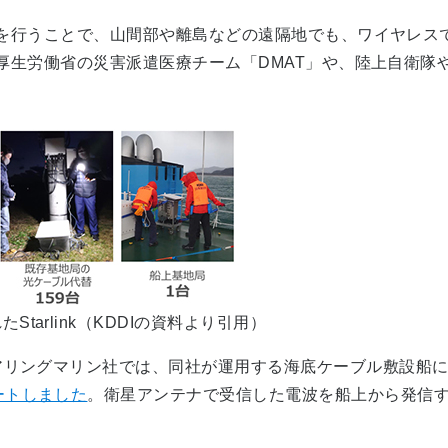
通信を行うことで、山間部や離島などの遠隔地でも、ワイヤレスで
ほか、厚生労働省の災害派遣医療チーム「DMAT」や、陸上自
arlink（KDDIの資料より引用）
アリングマリン社では、同社が運用する海底ケーブル敷設船に、
ートしました
。衛星アンテナで受信した電波を船上から発信
。