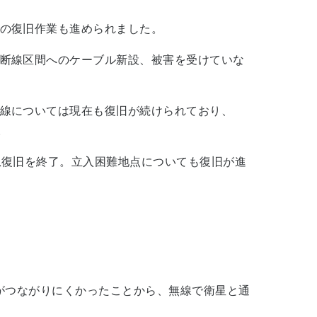
の復旧作業も進められました。
断線区間へのケーブル新設、被害を受けていな
線については現在も復旧が続けられており、
。
急復旧を終了。立入困難地点についても復旧が進
がつながりにくかったことから、無線で衛星と通
。