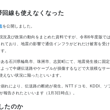
帯回線も使えなくなった
書
を公開しました。
況及び政策の動向をまとめた資料ですが、令和6年度版では
られており、地震の影響で通信インフラがどれだけ被害を受け
ます。
ある石川県輪島市、珠洲市、志賀町にて、地震発生後に固定
によって中継伝送路やケーブルが損傷するなどで大規模なサービ
が使えない状況に陥ったといいます。
れにより、伝送路の断絶が発生。NTTドコモ、KDDI、ソ
波が報告されたといいます（1月3日時点）。
したのか