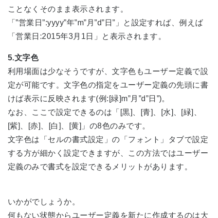
ことなくそのまま表示されます。
「”営業日”:yyyy”年”m”月”d”日”」と設定すれば、例えば
「営業日:2015年3月1日」と表示されます。
5.文字色
利用場面は少なそうですが、文字色もユーザー定義で設
定が可能です。文字色の指定をユーザー定義の先頭に書
けば表示に反映されます(例:[緑]m”月”d”日”)。
なお、ここで設定できるのは「[黒]、[青]、[水]、[緑]、
[紫]、[赤]、[白]、[黄]」の8色のみです。
文字色は「セルの書式設定」の「フォント」タブで設定
する方が細かく設定できますが、この方法ではユーザー
定義のみで書式を設定できるメリットがあります。
いかがでしょうか。
何もない状態からユーザー定義を新たに作成するのは大