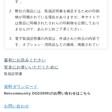
す 。
弊社の製品には、取扱説明書を補足するための印刷
物が同梱されている場合がありますが、本サイトで
は製品に同梱されたそれらの印刷物を公開しており
ませんので、あらかじめご了承ください。
電子取扱説明書の内容は、作成された時点の内容で
す。オプション・消耗品などの価格、掲載されてい
る電話番号・FAX番号など変更されている場合があ
りますので、あらかじめご了承下さい。
最初にお読みください
電子取扱説明書の内容は、製品の仕様変更などで予
安全にお使いいただくために
告なく変更される場合があります。そのため、本サ
取扱説明書
イトに掲載されている取扱説明書の内容は、お客様
がご購入になられた製品に同梱の取扱説明書や、現
資料ダウンロード
時点で発売されている製品に同梱の取扱説明書の内
Netcommunity OG2300Xiのお問い合わせはこちら
容と異なる場合があります。あらかじめご了承くだ
さい。
お問い合わせ
電子取扱説明書は製品を購入していただいたお客様