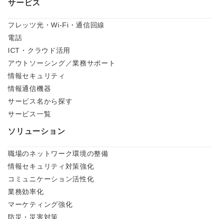
サービス
当サイト内の取扱説明書ファイルをブラウザ上で開
こうとした場合、ファイルによっては正しく表示さ
フレッツ光・Wi-Fi・通信回線
れない場合もあります。その場合は、次の手順にて
電話
ファイルを開いてください。 該当する取扱説明書フ
ICT・クラウド活用
ァイルのPDFアイコンを右クリックする。
アウトソーシング／業務サポート
情報セキュリティ
「対象をファイルに保存」を選択し、ファイルをパ
情報通信機器
ソコン上へダウンロードする。
サービス名から探す
ダウンロードしたファイルを実行する。
サービス一覧
電子取扱説明書はPDFファイルです。比較的容量が
ソリューション
大きいものもあります。ダウンロードによる損害が
生じても弊社は一切の責任を負いませんことをあら
職場のネットワーク環境の整備
かじめご了承ください。
情報セキュリティ対策強化
コミュニケーション活性化
業務効率化
マーケティング強化
防災・災害対策