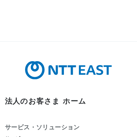
のための資料であり、製品のご使用者を読者として
想定しております。本サイトで公開している電子取
扱説明書について、購入されたお客様以外からのお
問い合わせにはお応えできない場合がありますの
で、あらかじめご了承ください。
取扱説明書の著作権を含む一切の権利は当社をはじ
め通信機器製造メーカー等各権利者に帰属します。
権利者の許諾を得ることなく、取扱説明書の内容の
全部または一部を複製したり、頒布、送信またはア
ップロードしたり、掲示、改ざんすることは、禁止
されております。但し、商業取引以外の個人的用途
に用いる場合にダウンロードしたり、印刷したりす
ることができます。 本サイトの電子取扱説明書には
法人のお客さま ホーム
印刷できないものもあります。あらかじめご了承下
さい。
本サイトは予告なく中止または内容を変更する場合
サービス・ソリューション
があります。あらかじめご了承ください。