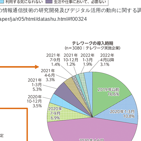
新の情報通信技術の研究開発及びデジタル活用の動向に関する
aper/ja/r05/html/datashu.html#f00324