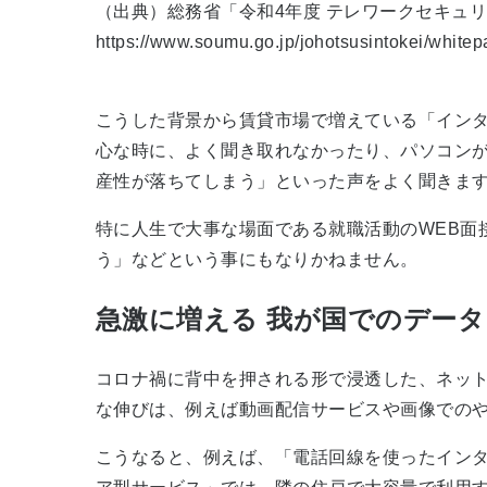
（出典）総務省「令和4年度 テレワークセキュ
https://www.soumu.go.jp/johotsusintokei/whitep
こうした背景から賃貸市場で増えている「イン
心な時に、よく聞き取れなかったり、パソコン
産性が落ちてしまう」といった声をよく聞きま
特に人生で大事な場面である就職活動のWEB面
う」などという事にもなりかねません。
急激に増える 我が国でのデー
コロナ禍に背中を押される形で浸透した、ネッ
な伸びは、例えば動画配信サービスや画像での
こうなると、例えば、「電話回線を使ったインタ