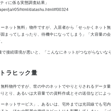
リティに係る実態調査結果」
aper/ja/r05/html/datashu.html#f00324
ターネット無料」物件ですが、入居者から「せっかくネット無
が固まってしまったり、待機中になってしまう」「大容量の会
す。
接で接続環境が悪いと、「こんなにネットがつながらないな
タトラヒック量
ト無料物件ですが、世の中のネットでやりとりされるデータ量
やりとり、あるいは大容量での資料作成とその送信などによっ
ーネットサービス」、あるいは、宅外までは光回線でも宅内