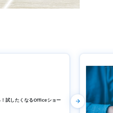
Word・PowerPoint・
能