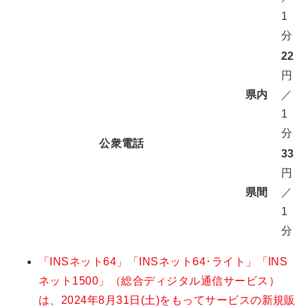
1
分
22
円
県内
／
1
分
公衆電話
33
円
県間
／
1
分
「INSネット64」「INSネット64･ライト」「INS
ネット1500」（総合ディジタル通信サービス）
は、2024年8月31日(土)をもってサービスの新規販