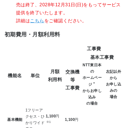
売は終了、2028年12月31日(日)をもってサービス
提供を終了いたします。
詳細は
こちら
をご確認ください。
初期費用・月額利用料
工事費
基本工事費
NTT東日本
月額
の
交換機
左記以外
機能名
単位
ホームペー
から
利用料
等
＊
お申し込
ジ
工事費
みの
からお申し
場合
込み
の場合
1フリーア
1,100
円
クセス・ひ
基本機能
1,100
円
※1
かりワイド