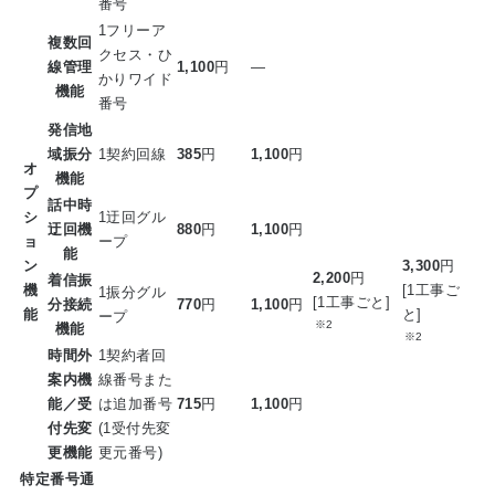
番号
1フリーア
複数回
クセス・ひ
線管理
1,100
円
―
かりワイド
機能
番号
発信地
域振分
1契約回線
385
円
1,100
円
オ
機能
プ
話中時
シ
1迂回グル
迂回機
880
円
1,100
円
ョ
ープ
能
ン
3,300
円
2,200
円
着信振
機
[1工事ご
1振分グル
[1工事ごと]
分接続
770
円
1,100
円
能
と]
ープ
※2
機能
※2
時間外
1契約者回
案内機
線番号また
能／受
は追加番号
715
円
1,100
円
付先変
(1受付先変
更機能
更元番号)
特定番号通