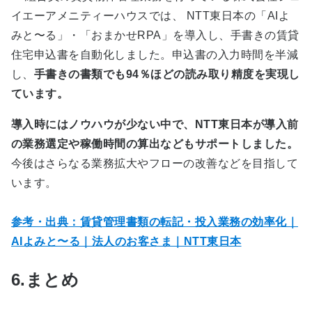
イエーアメニティーハウスでは、
NTT
東日本の「
AI
よ
みと〜る」・「おまかせ
RPA
」を導入し、手書きの賃貸
住宅申込書を自動化しました。申込書の入力時間を半減
し、
手書きの書類でも94％ほどの読み取り精度を実現し
ています。
導入時にはノウハウが少ない中で、NTT東日本が導入前
の業務選定や稼働時間の算出などもサポートしました。
今後はさらなる業務拡大やフローの改善などを目指して
います。
参考・出典：賃貸管理書類の転記・投入業務の効率化｜
AIよみと〜る｜法人のお客さま｜NTT東日本
6.まとめ