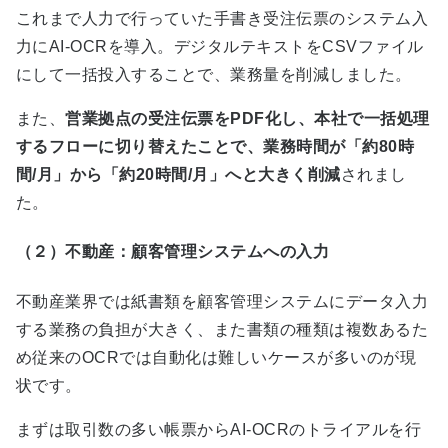
これまで人力で行っていた手書き受注伝票のシステム入
力に
AI-OCR
を導入。デジタルテキストを
CSV
ファイル
にして一括投入することで、業務量を削減しました。
また、
営業拠点の受注伝票をPDF化し、本社で一括処理
するフローに切り替えたことで、業務時間が「約80時
間/月」から「約20時間/月」へと大きく削減
されまし
た。
（２）不動産：顧客管理システムへの入力
不動産業界では紙書類を顧客管理システムにデータ入力
する業務の負担が大きく、また書類の種類は複数あるた
め従来の
OCR
では自動化は難しいケースが多いのが現
状です。
まずは取引数の多い帳票から
AI-OCR
のトライアルを行