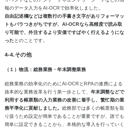
報のデータ入力を
AI-OCR
で効率化しました。
自由記述欄などは複数行の手書き文字がありフォーマッ
トもバラつきがちですが、AI-OCRなら高精度で読み取
り可能で、外注するより安価ですばやく行えるようにな
った
とのことです。
4-4.その他
（１）物流：総務業務・年末調整業務
総務業務の効率化のために
AI-OCR
と
RPA
の連携による
抜本的な業務改革を行う第一歩として、
年末調整などで
利用する帳票類の入力業務の改善に着手し、繁忙期の業
務平準化に貢献しました。
総務部では多くの帳票類を取
り扱うため設定が簡単であることが重要ですが、誰でも
簡単に設定できることから、本格的な導入を行っていく