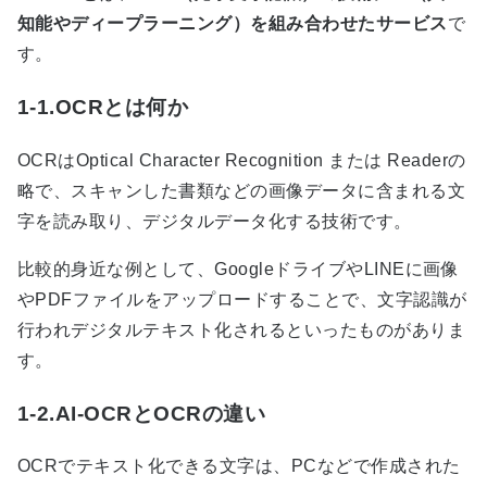
知能やディープラーニング）を組み合わせたサービス
で
す。
1-1.OCRとは何か
OCR
は
Optical Character Recognition
または
Reader
の
略で、スキャンした書類などの画像データに含まれる文
字を読み取り、デジタルデータ化する技術です。
比較的身近な例として、
Google
ドライブや
LINE
に画像
や
PDF
ファイルをアップロードすることで、文字認識が
行われデジタルテキスト化されるといったものがありま
す。
1-2.AI-OCRとOCRの違い
OCR
でテキスト化できる文字は、
PC
などで作成された