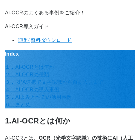
AI-OCRのよくある事例をご紹介！
AI-OCR導入ガイド
[無料]資料ダウンロード
Index
１．AI-OCRとは何か
２．AI-OCRの種類
３．RPA連携で文字認識から自動入力まで
４．AI-OCRの導入事例
５．AIよみと〜るの活用事例
６．まとめ
1.AI-OCRとは何か
AI-OCR
とは、
OCR（光学文字認識）の技術にAI（人工