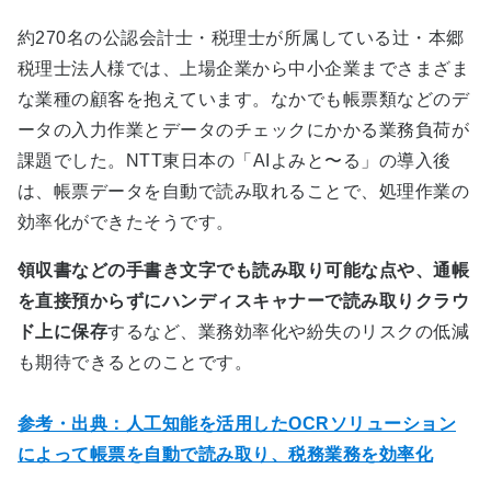
約
270
名の公認会計士・税理士が所属している辻・本郷
税理士法人様では、上場企業から中小企業までさまざま
な業種の顧客を抱えています。なかでも帳票類などのデ
ータの入力作業とデータのチェックにかかる業務負荷が
課題でした。
NTT
東日本の「
AI
よみと〜る」の導入後
は、帳票データを自動で読み取れることで、処理作業の
効率化ができたそうです。
領収書などの手書き文字でも読み取り可能な点や、通帳
を直接預からずにハンディスキャナーで読み取りクラウ
ド上に保存
するなど、業務効率化や紛失のリスクの低減
も期待できるとのことです。
参考・出典：人工知能を活用したOCRソリューション
によって帳票を自動で読み取り、税務業務を効率化