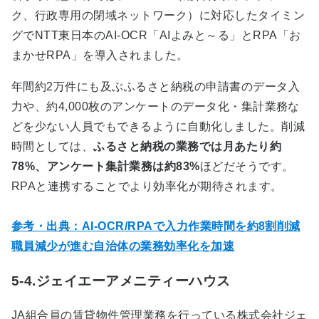
ク、行政専用の閉域ネットワーク）に対応したタイミン
グで
NTT
東日本の
AI-OCR
「
AI
よみと～る」と
RPA
「お
まかせ
RPA
」を導入されました。
年間約
2
万件にも及ぶふるさと納税の申請書のデータ入
力や、約
4,000
枚のアンケートのデータ化・集計業務な
どを少ない人員でもできるように自動化しました。削減
時間としては、
ふるさと納税の業務では月あたり約
78%、アンケート集計業務は約83%
ほどだそうです。
RPA
と連携することでより効率化が期待されます。
参考・出典：AI-OCR/RPAで入力作業時間を約8割削減
職員減少が進む自治体の業務効率化を加速
5-4.ジェイエーアメニティーハウス
JA
組合員の賃貸物件管理業務を行っている株式会社ジェ