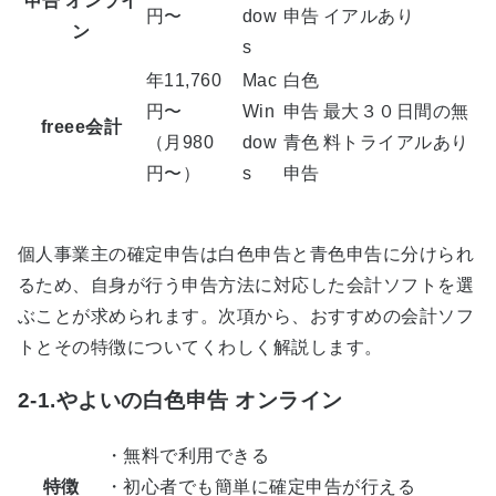
申告 オンライ
円〜
dow
申告
イアルあり
ン
s
年11,760
Mac
白色
円〜
Win
申告
最大３０日間の無
freee会計
（月980
dow
青色
料トライアルあり
円〜）
s
申告
個人事業主の確定申告は白色申告と青色申告に分けられ
るため、自身が行う申告方法に対応した会計ソフトを選
ぶことが求められます。次項から、おすすめの会計ソフ
トとその特徴についてくわしく解説します。
2-1.やよいの白色申告 オンライン
・無料で利用できる
特徴
・初心者でも簡単に確定申告が行える