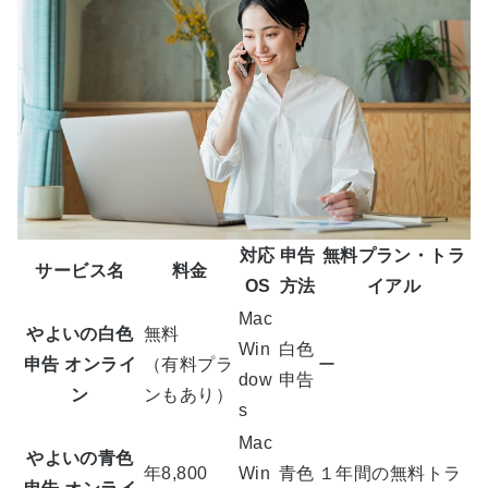
対応
申告
無料プラン・トラ
サービス名
料金
OS
方法
イアル
Mac
やよいの白色
無料
Win
白色
申告 オンライ
（有料プラ
ー
dow
申告
ン
ンもあり）
s
Mac
やよいの青色
年8,800
Win
青色
１年間の無料トラ