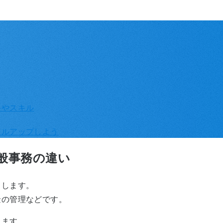
格やスキル
キルアップしよう
般事務の違い
当します。
金の管理などです。
ります。