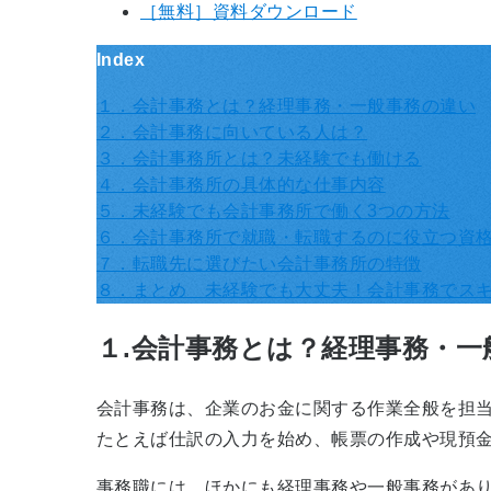
［無料］資料ダウンロード
Index
１．会計事務とは？経理事務・一般事務の違い
２．会計事務に向いている人は？
３．会計事務所とは？未経験でも働ける
４．会計事務所の具体的な仕事内容
５．未経験でも会計事務所で働く3つの方法
６．会計事務所で就職・転職するのに役立つ資
７．転職先に選びたい会計事務所の特徴
８．まとめ 未経験でも大丈夫！会計事務でス
１.会計事務とは？経理事務・一
会計事務は、企業のお金に関する作業全般を担
たとえば仕訳の入力を始め、帳票の作成や現預
事務職には、ほかにも経理事務や一般事務があ