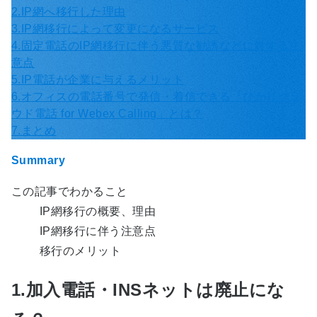
2.IP網へ移行した理由
3.IP網移行によって変更になるサービス
4.固定電話のIP網移行に伴う悪質な勧誘などに対する注
意点
5.IP電話が企業に与えるメリット
6.オフィスの電話番号で発信・着信できる「ひかりクラ
ウド電話 for Webex Calling」とは？
7.まとめ
Summary
この記事でわかること
IP網移行の概要、理由
IP網移行に伴う注意点
移行のメリット
1.加入電話・INSネットは廃止にな