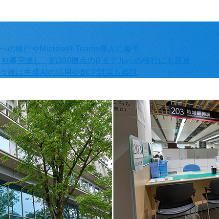
行やMicrosoft Teams導入に着手
事完遂し、約300拠点のβ'モデルへの移行にも目途
今後は生成AIの活用やBCP対策も検討