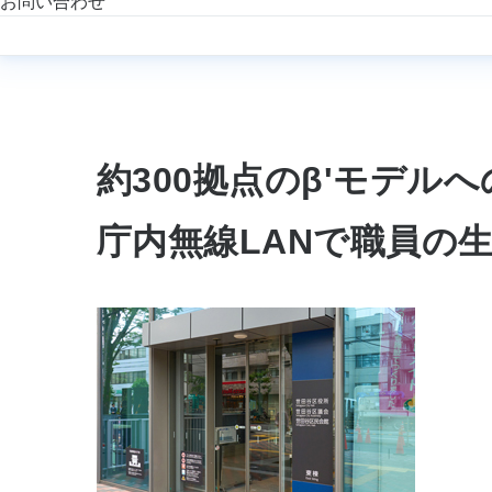
お問い合わせ
約300拠点のβ'モデ
庁内無線LANで職員の