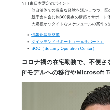
NTT東日本選定のポイント
他自治体での豊富な経験を活かしつつ、区
新庁舎を含む約300拠点の構築とサポート
大規模かつタイトなスケジュールの案件を
情報化基盤整備
ダイヤモンドサポート（一元サポート）
SOC（Security Operation Center）
コロナ禍の在宅勤務で、不便さ
β'モデルへの移行やMicrosoft