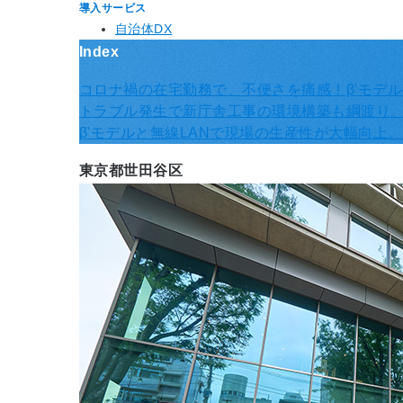
導入サービス
自治体DX
Index
コロナ禍の在宅勤務で、不便さを痛感！β'モデルへの移
トラブル発生で新庁舎工事の環境構築も綱渡り。無
β'モデルと無線LANで現場の生産性が大幅向上。
東京都世田谷区