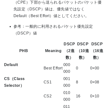
（CPE）下部から送られるパケットのパケット優
先設定（DSCP）値は、優先値ではなく
Default（Best Effort）値としてください。
参考：一般的に利用されるパケット優先設定
（DSCP）値
DSCP
DSCP
DSCP
PHB
Meaning
（2進
（10進
（16進
数）
数）
数）
Default
000
Best Effort
0
0×00
000
CS（Class
001
CS1
8
0×08
Selector）
000
010
CS2
16
0×10
000
011