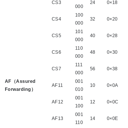
CS3
24
0×18
000
100
CS4
32
0×20
000
101
CS5
40
0×28
000
110
CS6
48
0×30
000
111
CS7
56
0×38
000
AF（Assured
001
AF11
10
0×0A
Forwarding）
010
001
AF12
12
0×0C
100
001
AF13
14
0×0E
110