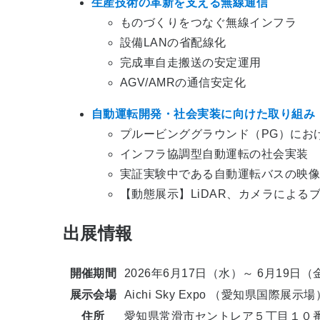
生産技術の革新を支える無線通信
ものづくりをつなぐ無線インフラ
設備LANの省配線化
完成車自走搬送の安定運用
AGV/AMRの通信安定化
自動運転開発・社会実装に向けた取り組み
プルービンググラウンド（PG）にお
インフラ協調型自動運転の社会実装
実証実験中である自動運転バスの映
【動態展示】LiDAR、カメラによ
出展情報
開催期間
2026年6月17日（水）～ 6月19日（金）
展示会場
Aichi Sky Expo （愛知県国際展示場
住所
愛知県常滑市セントレア５丁目１０