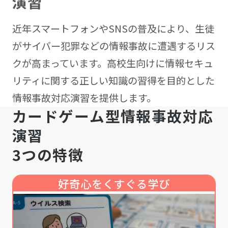
演習
近年スマートフォンやSNSの普及により、生徒
がサイバー犯罪などの情報事故に遭遇するリス
クが高まっています。高校生向けに情報セキュ
リティに関する正しい知識の習得を目的とした
情報事故対応演習を提供します。
カ
ー
ド
ゲ
ー
ム
型
情
報
事
故
対
応
演
習
3
つ
の
特
徴
好奇心をくすぐる学び