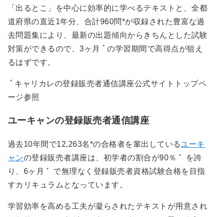
「出るとこ」を中心に効率的に学べるテキストと、全都
道府県の直近1年分、合計960問*が収録された豊富な過
去問題集により、最新の出題傾向からきちんとした試験
＊
対策ができるので、3ヶ月
の学習期間で高得点が狙え
るはずです。
＊
キャリカレの登録販売者通信講座公式サイトトップペ
ージ参照
ユーキャンの登録販売者通信講座
過去10年間で12,263名*の合格者を輩出している
ユーキ
＊
ャン
の登録販売者講座は、初学者の割合が90％
を誇
＊
り、6ヶ月
で無理なく登録販売者資格試験合格を目指
すカリキュラムとなっています。
学習効率を高める工夫が凝らされたテキストが用意され